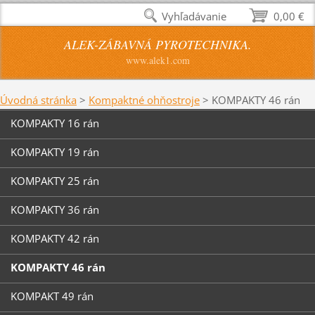
Vyhľadávanie
0,00 €
ALEK-ZÁBAVNÁ PYROTECHNIKA.
www.alek1.com
Úvodná stránka
>
Kompaktné ohňostroje
>
KOMPAKTY 46 rán
KOMPAKTY 16 rán
KOMPAKTY 19 rán
KOMPAKTY 25 rán
KOMPAKTY 36 rán
KOMPAKTY 42 rán
KOMPAKTY 46 rán
KOMPAKT 49 rán