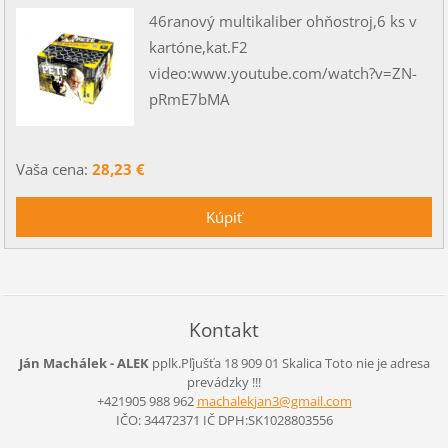
46ranový multikaliber ohňostroj,6 ks v
kartóne,kat.F2
video:www.youtube.com/watch?v=ZN-
pRmE7bMA
Vaša cena:
28,23 €
Kontakt
Ján Machálek - ALEK
pplk.Pľjušťa 18 909 01 Skalica
Toto nie je adresa
prevádzky !!!
+421905 988 962
machalek
jan3@gma
il.com
IČO: 34472371 IČ DPH:SK1028803556