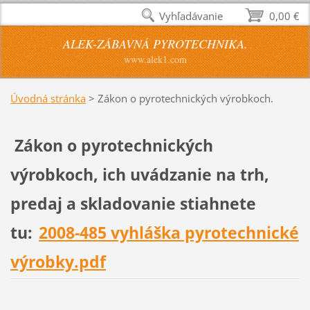
Vyhľadávanie
0,00 €
ALEK-ZÁBAVNÁ PYROTECHNIKA.
www.alek1.com
Úvodná stránka
>
Zákon o pyrotechnických výrobkoch.
Zákon o pyrotechnických
výrobkoch, ich uvádz
anie na trh,
predaj a skladovanie stiahnete
tu:
2008-485 vyhláška pyrotechnické
výrobky.pdf