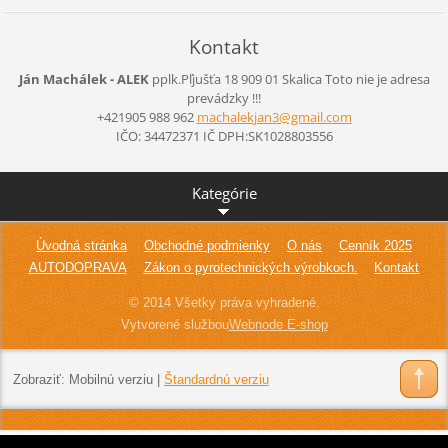
Kontakt
Ján Machálek - ALEK
pplk.Pľjušťa 18 909 01 Skalica
Toto nie je adresa
prevádzky !!!
+421905 988 962
machalek
jan3@gma
il.com
IČO: 34472371 IČ DPH:SK1028803556
Kategórie
Úvodná stránka
Obchodné podmienky
O nás
Cenník 2025
AUTODOPRAVA
Zákon o pyrotechnických výrobkoch.
Kontakt
© 2014 Všetky práva vyhradené.
Vytvorené službou
Webnode E-shop
Zobraziť:
Mobilnú verziu
|
Štandardnú verziu