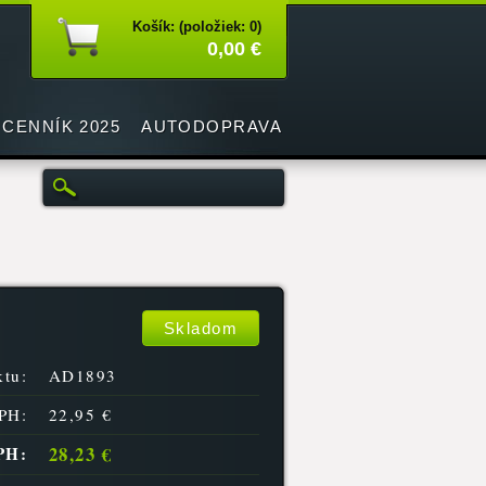
Košík: (položiek: 0)
0,00 €
CENNÍK 2025
AUTODOPRAVA
Skladom
tu:
AD1893
PH:
22,95 €
28,23 €
PH: