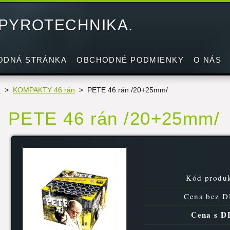
 PYROTECHNIKA.
ODNÁ STRÁNKA
OBCHODNÉ PODMIENKY
O NÁS
e
>
KOMPAKTY 46 rán
>
PETE 46 rán /20+25mm/
PETE 46 rán /20+25mm/
Kód produk
Cena bez D
Cena s D