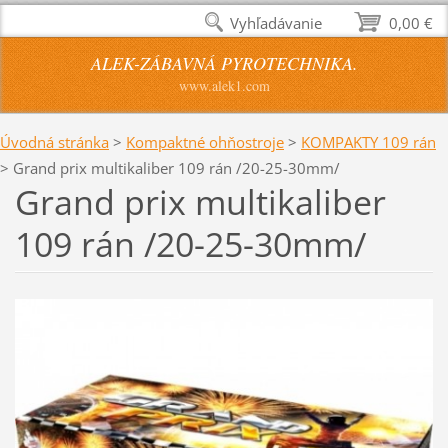
Vyhľadávanie
0,00 €
ALEK-ZÁBAVNÁ PYROTECHNIKA.
www.alek1.com
Úvodná stránka
>
Kompaktné ohňostroje
>
KOMPAKTY 109 rán
>
Grand prix multikaliber 109 rán /20-25-30mm/
Grand prix multikaliber
109 rán /20-25-30mm/