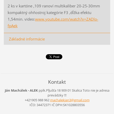
2 ks v kartóne ,109 ranoví multikaliber 20-25-30mm
kompaktný ohňostroj kategórie F3 ,dĺžka efektu
1,54min. video:
www.youtube.com/watch?v=ZADlo-
fpAek
Základné informácie
Kontakt
Ján Machálek - ALEK
pplk.Pľjušťa 18 909 01 Skalica
Toto nie je adresa
prevádzky !!!
+421905 988 962
machalek
jan3@gma
il.com
IČO: 34472371 IČ DPH:SK1028803556