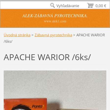
Vyhľadávanie
0,00 €
ALEK-ZÁBAVNÁ PYROTECHNIKA.
www.alek1.com
Úvodná stránka
>
Zábavná pyrotechnika
>
APACHE WARIOR
/6ks/
APACHE WARIOR /6ks/